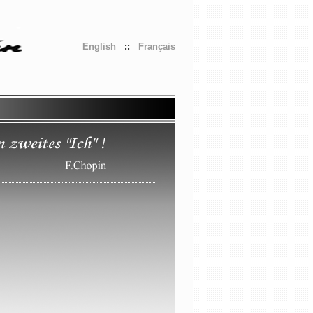
English
::
Français